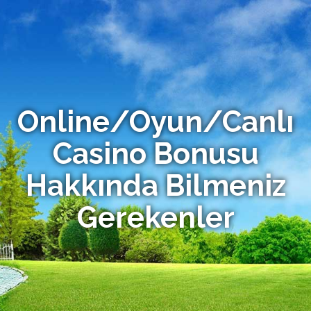
Online/Oyun/Canlı
Casino Bonusu
Hakkında Bilmeniz
Gerekenler