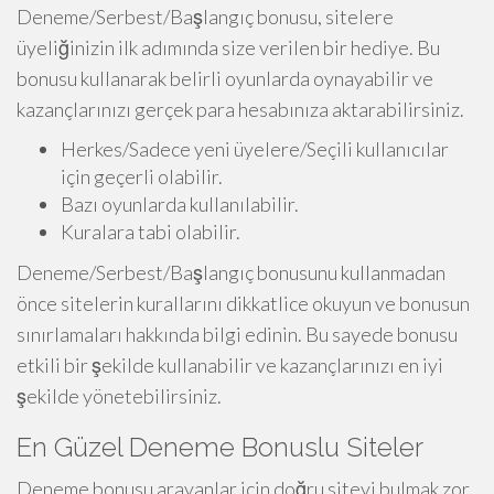
Deneme/Serbest/Başlangıç bonusu, sitelere
üyeliğinizin ilk adımında size verilen bir hediye. Bu
bonusu kullanarak belirli oyunlarda oynayabilir ve
kazançlarınızı gerçek para hesabınıza aktarabilirsiniz.
Herkes/Sadece yeni üyelere/Seçili kullanıcılar
için geçerli olabilir.
Bazı oyunlarda kullanılabilir.
Kuralara tabi olabilir.
Deneme/Serbest/Başlangıç bonusunu kullanmadan
önce sitelerin kurallarını dikkatlice okuyun ve bonusun
sınırlamaları hakkında bilgi edinin. Bu sayede bonusu
etkili bir şekilde kullanabilir ve kazançlarınızı en iyi
şekilde yönetebilirsiniz.
En Güzel Deneme Bonuslu Siteler
Deneme bonusu arayanlar için doğru siteyi bulmak zor