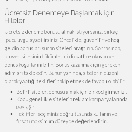
Ücretsiz Denemeye Başlamak için
Hileler
Ücretsiz deneme bonusu almak istiyorsanız, birkaç
ipucu uygulayabilirsiniz. Öncelikle, güvenilir ve hoş
geldin bonusları sunan siteleri araştırın. Sonrasında,
bu web sitesinin hükümlerini dikkatlice okuyun ve
bonus koşullarını bilin. Bonus kazanmak için gereken
adımları takip edin. Bunun yanında, sitelerin düzenli
olarak yaptığı teklifleri takip etmek de faydalı olabilir.
Belirli siteler, bonusu almak için bir kod girmenizi.
Kodu genellikle sitelerin reklam kampanyalarında
paylaşır.
Teklifleri seçiminiz doğrultusunda kullanın ve
fırsatı maksimum düzeyde değerlendirin.