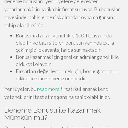
deneme bonusları, yeni üyelere gelecekten
yararlanmak için harika bir fırsat sunuyor. Bu bonuslar
sayesinde, bahislerde risk almadan oynama şansına
sahip olabilirsiniz.
Bonus miktarları genellikle 100 TL civarında
olabilir ve bazı siteler, bonusun yanında extra
çekim gibi ek avantajlar da sunmaktadır.
Bonus kazanmak için gereken adımlar genellikle
oldukça kolaydır.
Fırsatları değerlendirmek için, bonus şartlarını
dikkatlice incelemeniz önemlidir.
Yeni üyeler, bu
read more
fırsatı kullanarak kendi
yeteneklerini test etme şansına sahip olabilirler.
Deneme Bonusu ile Kazanmak
Mümkün mü?